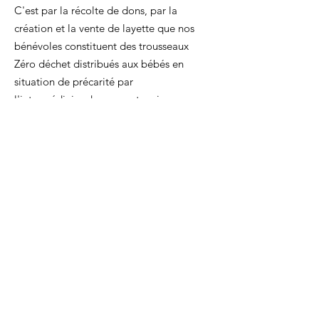
C'est par la récolte de dons, par la
création et la vente de layette que nos
bénévoles constituent des trousseaux
Zéro déchet distribués aux bébés en
situation de précarité par
l'intermédiaire de nos partenaires
médico-sociaux.
E-mail
:
sosbebesmel@gmail.com
Recevez nos mises à jour
Ouvrir