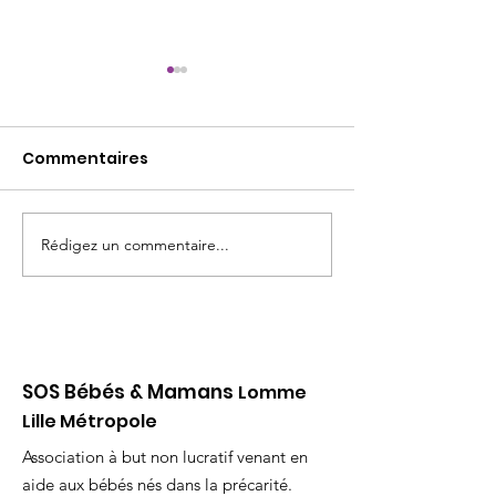
Commentaires
Opération KIT SUN
Rédigez un commentaire...
Inscrivez-vou
venez partage
idées !
SOS Bébés & Mamans
Lomme
Lille Métropole
Association à but non lucratif venant en
aide aux bébés nés dans la précarité.