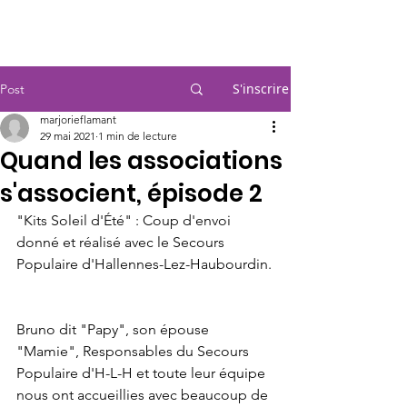
SOS BEBES & MAMANS LILLE
S'inscrire
Post
marjorieflamant
29 mai 2021
1 min de lecture
Quand les associations
s'associent, épisode 2
"Kits Soleil d'Été" : Coup d'envoi 
donné et réalisé avec le Secours 
Populaire d'Hallennes-Lez-Haubourdin.
Bruno dit "Papy", son épouse 
"Mamie", Responsables du Secours 
Populaire d'H-L-H et toute leur équipe 
nous ont accueillies avec beaucoup de 