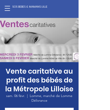
SOS BEBES & MAMANS LILLE
Vente caritative au
profit des bébés de
la Métropole Lilloise
sam. 06 févr.
  |  
Lomme, marché de Lomme
Délivrance